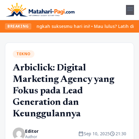
menu
Mulai langkah suksesmu hari ini! • Mau lulus? Latih dirimu dengan
BREAKING
TEKNO
Arbiclick: Digital
Marketing Agency yang
Fokus pada Lead
Generation dan
Keunggulannya
Editor
calendar_today
schedule
Sep 10, 2025
21:30
Author