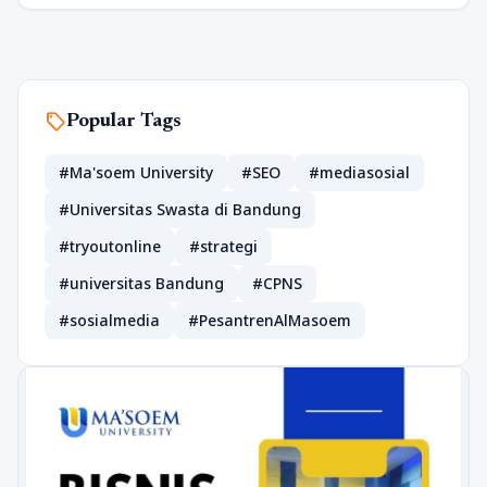
sell
Popular Tags
#Ma'soem University
#SEO
#mediasosial
#Universitas Swasta di Bandung
#tryoutonline
#strategi
#universitas Bandung
#CPNS
#sosialmedia
#PesantrenAlMasoem