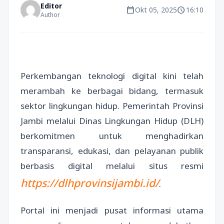
Editor
calendar_today
schedule
Okt 05, 2025
16:10
Author
Perkembangan teknologi digital kini telah
merambah ke berbagai bidang, termasuk
sektor lingkungan hidup. Pemerintah Provinsi
Jambi melalui Dinas Lingkungan Hidup (DLH)
berkomitmen untuk menghadirkan
transparansi, edukasi, dan pelayanan publik
berbasis digital melalui situs resmi
https://dlhprovinsijambi.id/
.
Portal ini menjadi pusat informasi utama