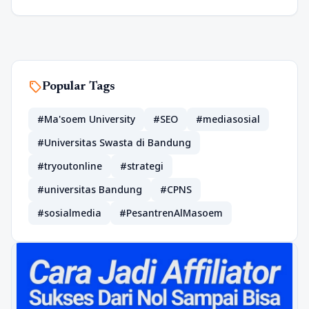
sell
Popular Tags
#Ma'soem University
#SEO
#mediasosial
#Universitas Swasta di Bandung
#tryoutonline
#strategi
#universitas Bandung
#CPNS
#sosialmedia
#PesantrenAlMasoem