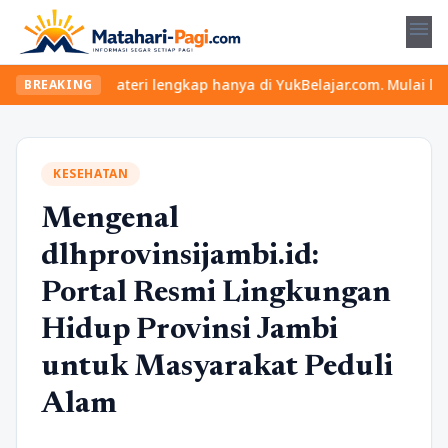
menu
 dan materi lengkap hanya di YukBelajar.com. Mulai langkah sukse
BREAKING
KESEHATAN
Mengenal
dlhprovinsijambi.id:
Portal Resmi Lingkungan
Hidup Provinsi Jambi
untuk Masyarakat Peduli
Alam