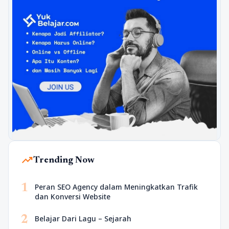
trending_up
Trending Now
1
Peran SEO Agency dalam Meningkatkan Trafik
dan Konversi Website
2
Belajar Dari Lagu – Sejarah