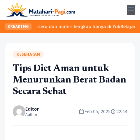
menu
ukan kelas seru dan materi lengkap hanya di YukBelajar.com. Mula
BREAKING
KESEHATAN
Tips Diet Aman untuk
Menurunkan Berat Badan
Secara Sehat
Editor
calendar_today
schedule
Feb 05, 2025
22:44
Author