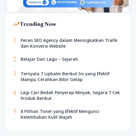
trending_up
Trending Now
1
Peran SEO Agency dalam Meningkatkan Trafik
dan Konversi Website
2
Belajar Dari Lagu – Sejarah
3
Ternyata 7 Lipbalm Berikut Ini yang Efektif
Mampu Cerahkan Bibir Gelap
4
Lagi Cari Bedak Penyerap Minyak, Segara 7 Cek
Produk Berikut
5
8 Pilihan Toner yang Efektif Mengunci
Kelembaban Kulit Wajah