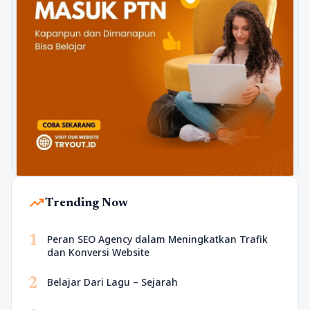
trending_up
Trending Now
1
Peran SEO Agency dalam Meningkatkan Trafik
dan Konversi Website
2
Belajar Dari Lagu – Sejarah