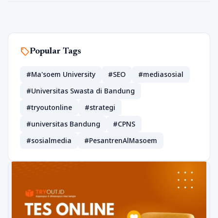
sell
Popular Tags
#Ma'soem University
#SEO
#mediasosial
#Universitas Swasta di Bandung
#tryoutonline
#strategi
#universitas Bandung
#CPNS
#sosialmedia
#PesantrenAlMasoem