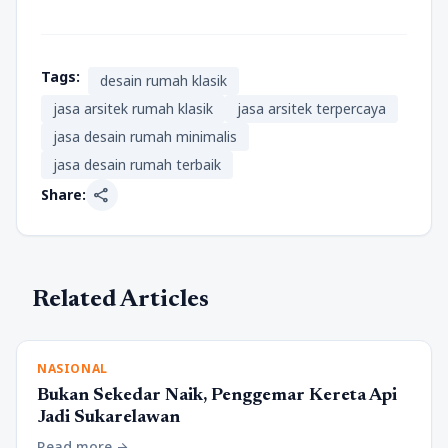
Tags:
desain rumah klasik
jasa arsitek rumah klasik
jasa arsitek terpercaya
jasa desain rumah minimalis
jasa desain rumah terbaik
share
Share:
Related Articles
NASIONAL
Bukan Sekedar Naik, Penggemar Kereta Api
Jadi Sukarelawan
Read more
arrow_forward