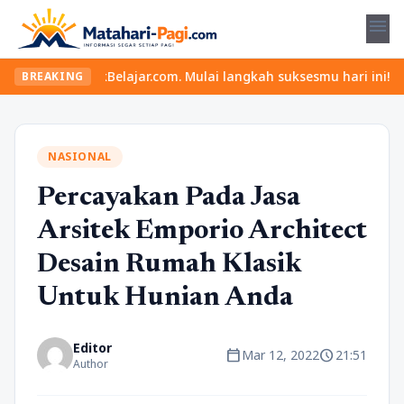
menu
ya di YukBelajar.com. Mulai langkah suksesmu hari ini! • Mau lul
BREAKING
NASIONAL
Percayakan Pada Jasa
Arsitek Emporio Architect
Desain Rumah Klasik
Untuk Hunian Anda
Editor
calendar_today
schedule
Mar 12, 2022
21:51
Author