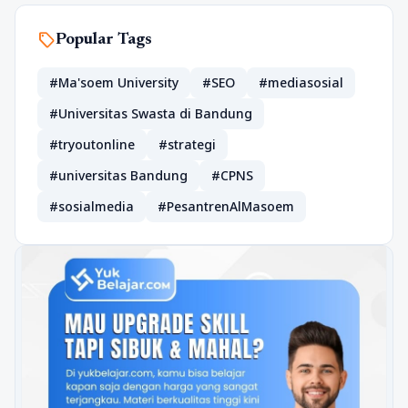
sell
Popular Tags
#Ma'soem University
#SEO
#mediasosial
#Universitas Swasta di Bandung
#tryoutonline
#strategi
#universitas Bandung
#CPNS
#sosialmedia
#PesantrenAlMasoem