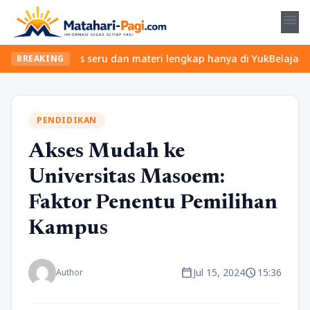
menu
emukan kelas seru dan materi lengkap hanya di YukBelajar.com. Mu
BREAKING
PENDIDIKAN
Akses Mudah ke
Universitas Masoem:
Faktor Penentu Pemilihan
Kampus
calendar_today
schedule
Jul 15, 2024
15:36
Author