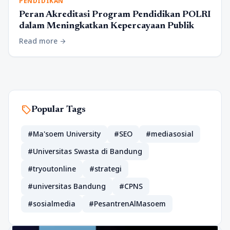
PENDIDIKAN
Peran Akreditasi Program Pendidikan POLRI
dalam Meningkatkan Kepercayaan Publik
Read more
arrow_forward
sell
Popular Tags
#Ma'soem University
#SEO
#mediasosial
#Universitas Swasta di Bandung
#tryoutonline
#strategi
#universitas Bandung
#CPNS
#sosialmedia
#PesantrenAlMasoem