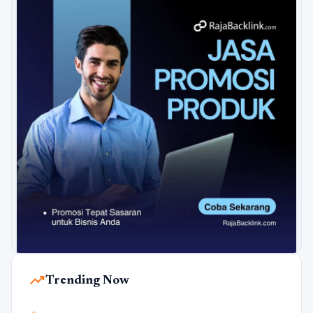
trending_up
Trending Now