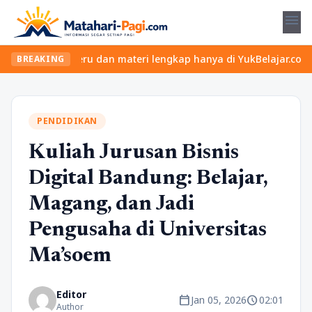
menu
 kelas seru dan materi lengkap hanya di YukBelajar.com. Mulai la
BREAKING
PENDIDIKAN
Kuliah Jurusan Bisnis
Digital Bandung: Belajar,
Magang, dan Jadi
Pengusaha di Universitas
Ma’soem
Editor
calendar_today
schedule
Jan 05, 2026
02:01
Author