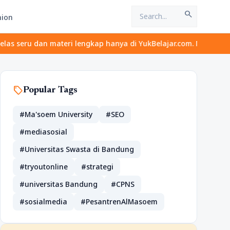
search
hion
materi lengkap hanya di YukBelajar.com. Mulai langkah suksesmu h
sell
Popular Tags
#Ma'soem University
#SEO
#mediasosial
#Universitas Swasta di Bandung
#tryoutonline
#strategi
#universitas Bandung
#CPNS
#sosialmedia
#PesantrenAlMasoem