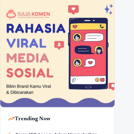
trending_up
Trending Now