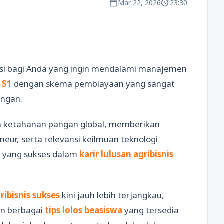
calendar_today
schedule
Mar 22, 2026
23:30
usi bagi Anda yang ingin mendalami manajemen
 S1
dengan skema pembiayaan yang sangat
angan.
n ketahanan pangan global, memberikan
ur, serta relevansi keilmuan teknologi
u yang sukses dalam
karir lulusan agribisnis
ribisnis sukses
kini jauh lebih terjangkau,
an berbagai
tips lolos beasiswa
yang tersedia