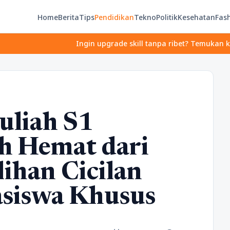
Home
Berita
Tips
Pendidikan
Tekno
Politik
Kesehatan
Fas
Ingin upgrade skill tanpa ribet? Temukan kelas seru dan 
liah S1
ih Hemat dari
ihan Cicilan
asiswa Khusus