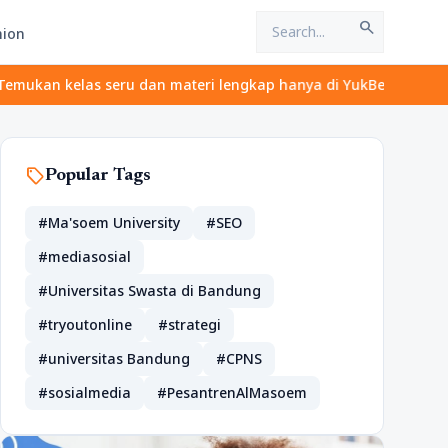
search
hion
elas seru dan materi lengkap hanya di YukBelajar.com. Mulai lang
sell
Popular Tags
#Ma'soem University
#SEO
#mediasosial
#Universitas Swasta di Bandung
#tryoutonline
#strategi
#universitas Bandung
#CPNS
#sosialmedia
#PesantrenAlMasoem