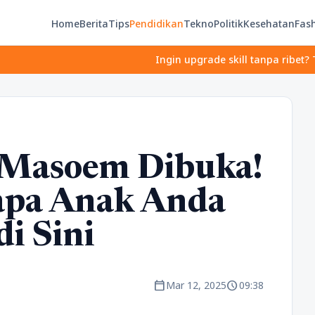
Home
Berita
Tips
Pendidikan
Tekno
Politik
Kesehatan
Fas
Ingin upgrade skill tanpa ribet? Temukan k
Masoem Dibuka!
napa Anak Anda
i Sini
calendar_today
schedule
Mar 12, 2025
09:38