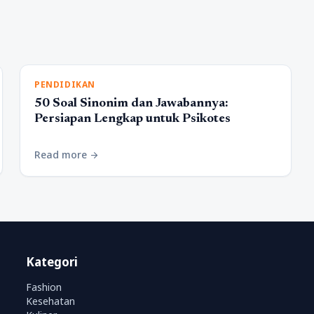
PENDIDIKAN
50 Soal Sinonim dan Jawabannya:
Persiapan Lengkap untuk Psikotes
Read more
arrow_forward
Kategori
Fashion
Kesehatan