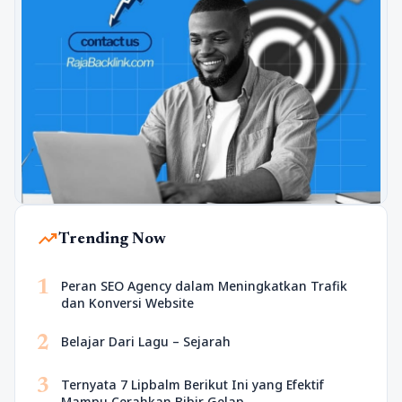
trending_up
Trending Now
1
Peran SEO Agency dalam Meningkatkan Trafik
dan Konversi Website
2
Belajar Dari Lagu – Sejarah
3
Ternyata 7 Lipbalm Berikut Ini yang Efektif
Mampu Cerahkan Bibir Gelap