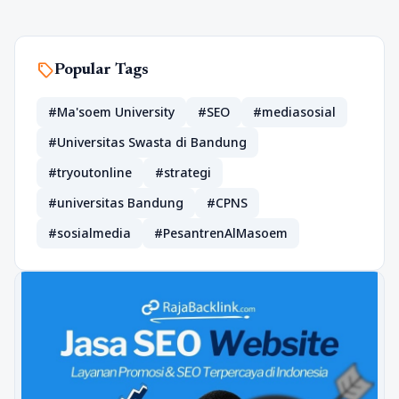
sell
Popular Tags
#Ma'soem University
#SEO
#mediasosial
#Universitas Swasta di Bandung
#tryoutonline
#strategi
#universitas Bandung
#CPNS
#sosialmedia
#PesantrenAlMasoem