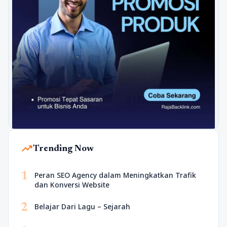
trending_up
Trending Now
1
Peran SEO Agency dalam Meningkatkan Trafik
dan Konversi Website
2
Belajar Dari Lagu – Sejarah