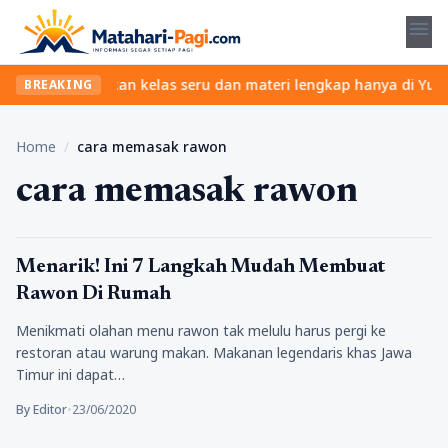
menu
a ribet? Temukan kelas seru dan materi lengkap hanya di YukBelaj
BREAKING
Home
/
cara memasak rawon
cara memasak rawon
Kuliner
Menarik! Ini 7 Langkah Mudah Membuat
Rawon Di Rumah
Menikmati olahan menu rawon tak melulu harus pergi ke
restoran atau warung makan. Makanan legendaris khas Jawa
Timur ini dapat…
By Editor
•
23/06/2020