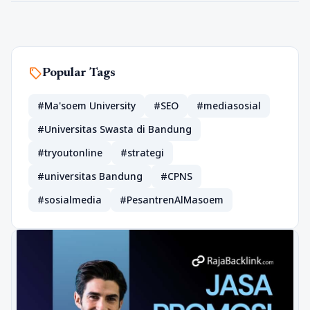
sell
Popular Tags
#Ma'soem University
#SEO
#mediasosial
#Universitas Swasta di Bandung
#tryoutonline
#strategi
#universitas Bandung
#CPNS
#sosialmedia
#PesantrenAlMasoem