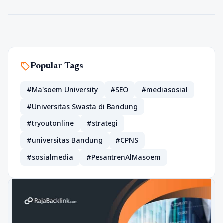
sell
Popular Tags
#Ma'soem University
#SEO
#mediasosial
#Universitas Swasta di Bandung
#tryoutonline
#strategi
#universitas Bandung
#CPNS
#sosialmedia
#PesantrenAlMasoem