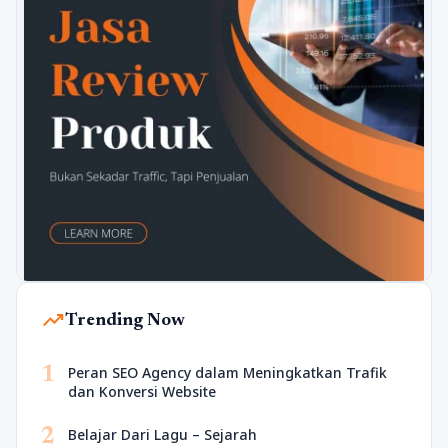
trending_up
Trending Now
1
Peran SEO Agency dalam Meningkatkan Trafik
dan Konversi Website
2
Belajar Dari Lagu – Sejarah