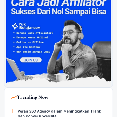
trending_up
Trending Now
1
Peran SEO Agency dalam Meningkatkan Trafik
dan Konversi Website