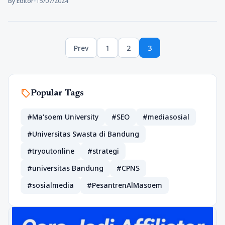
By Editor
•
15/07/2024
Paginasi
Prev
1
2
3
pos
Page
Page
Page
sell
Popular Tags
#Ma'soem University
#SEO
#mediasosial
#Universitas Swasta di Bandung
#tryoutonline
#strategi
#universitas Bandung
#CPNS
#sosialmedia
#PesantrenAlMasoem