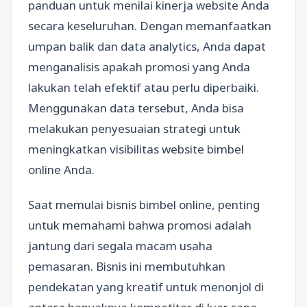
panduan untuk menilai kinerja website Anda
secara keseluruhan. Dengan memanfaatkan
umpan balik dan data analytics, Anda dapat
menganalisis apakah promosi yang Anda
lakukan telah efektif atau perlu diperbaiki.
Menggunakan data tersebut, Anda bisa
melakukan penyesuaian strategi untuk
meningkatkan visibilitas website bimbel
online Anda.
Saat memulai bisnis bimbel online, penting
untuk memahami bahwa promosi adalah
jantung dari segala macam usaha
pemasaran. Bisnis ini membutuhkan
pendekatan yang kreatif untuk menonjol di