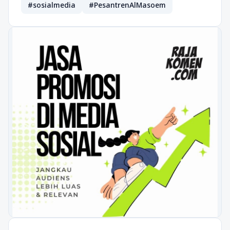
#sosialmedia
#PesantrenAlMasoem