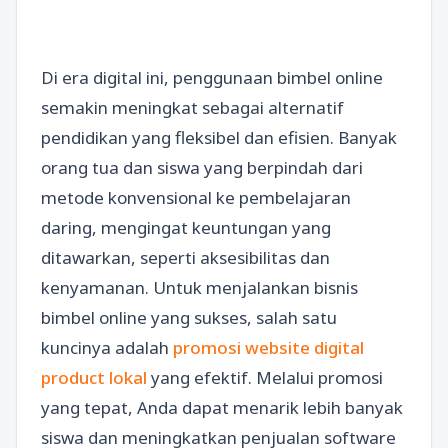
Di era digital ini, penggunaan bimbel online
semakin meningkat sebagai alternatif
pendidikan yang fleksibel dan efisien. Banyak
orang tua dan siswa yang berpindah dari
metode konvensional ke pembelajaran
daring, mengingat keuntungan yang
ditawarkan, seperti aksesibilitas dan
kenyamanan. Untuk menjalankan bisnis
bimbel online yang sukses, salah satu
kuncinya adalah
promosi website digital
product lokal
yang efektif. Melalui promosi
yang tepat, Anda dapat menarik lebih banyak
siswa dan meningkatkan penjualan software