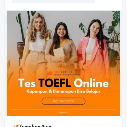
trending_up
Trending Now