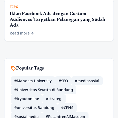
TIPS
Iklan Facebook Ads dengan Custom
Audiences Targetkan Pelanggan yang Sudah
Ada
Read more
arrow_forward
sell
Popular Tags
#Ma'soem University
#SEO
#mediasosial
#Universitas Swasta di Bandung
#tryoutonline
#strategi
#universitas Bandung
#CPNS
#sosialmedia
#PesantrenAlMasoem