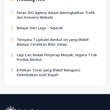
1
Peran SEO Agency dalam Meningkatkan Trafik
dan Konversi Website
2
Belajar Dari Lagu – Sejarah
3
Ternyata 7 Lipbalm Berikut Ini yang Efektif
Mampu Cerahkan Bibir Gelap
4
Lagi Cari Bedak Penyerap Minyak, Segara 7 Cek
Produk Berikut
5
8 Pilihan Toner yang Efektif Mengunci
Kelembaban Kulit Wajah