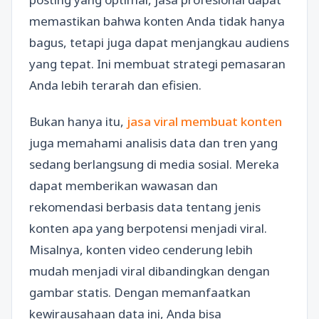
memastikan bahwa konten Anda tidak hanya
bagus, tetapi juga dapat menjangkau audiens
yang tepat. Ini membuat strategi pemasaran
Anda lebih terarah dan efisien.
Bukan hanya itu,
jasa viral membuat konten
juga memahami analisis data dan tren yang
sedang berlangsung di media sosial. Mereka
dapat memberikan wawasan dan
rekomendasi berbasis data tentang jenis
konten apa yang berpotensi menjadi viral.
Misalnya, konten video cenderung lebih
mudah menjadi viral dibandingkan dengan
gambar statis. Dengan memanfaatkan
kewirausahaan data ini, Anda bisa