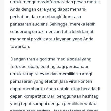
untuk mengemas informasi dan pesan merek
Anda dengan cara yang dapat menarik
perhatian dan membangkitkan rasa
penasaran audiens. Sehingga, mereka lebih
cenderung untuk mencari tahu lebih lanjut
mengenai produk atau layanan yang Anda
tawarkan.
Dengan tren algoritma media sosial yang
terus berubah, penting bagi perusahaan
untuk tetap relevan dan memiliki strategi
pemasaran yang efektif. Jasa viral konten
dapat membantu Anda untuk tetap berada di
depan kompetitor. Dari penggunaan hashtag
yang tepat sampai dengan pemilihan waktu
posting yang optimal, jasa profesional dapat