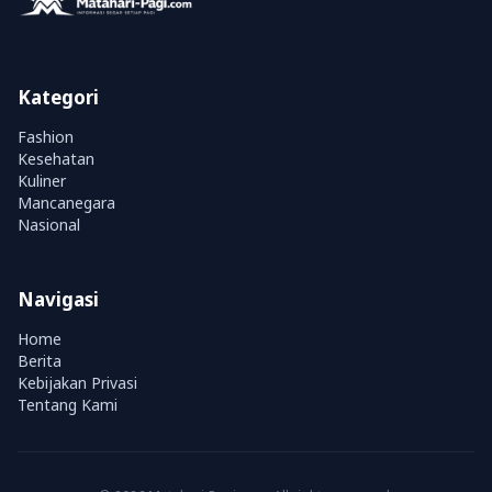
Kategori
Fashion
Kesehatan
Kuliner
Mancanegara
Nasional
Navigasi
Home
Berita
Kebijakan Privasi
Tentang Kami