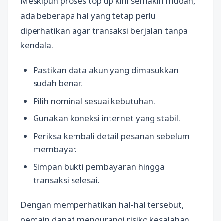
Meskipun proses top up kini semakin mudah,
ada beberapa hal yang tetap perlu
diperhatikan agar transaksi berjalan tanpa
kendala.
Pastikan data akun yang dimasukkan
sudah benar.
Pilih nominal sesuai kebutuhan.
Gunakan koneksi internet yang stabil.
Periksa kembali detail pesanan sebelum
membayar.
Simpan bukti pembayaran hingga
transaksi selesai.
Dengan memperhatikan hal-hal tersebut,
pemain dapat mengurangi risiko kesalahan