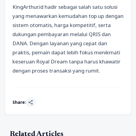
KingArthur.id hadir sebagai salah satu solusi
yang menawarkan kemudahan top up dengan
sistem otomatis, harga kompetitif, serta
dukungan pembayaran melalui QRIS dan
DANA. Dengan layanan yang cepat dan
praktis, pemain dapat lebih fokus menikmati
keseruan Royal Dream tanpa harus khawatir
dengan proses transaksi yang rumit.
share
Share:
Related Articles