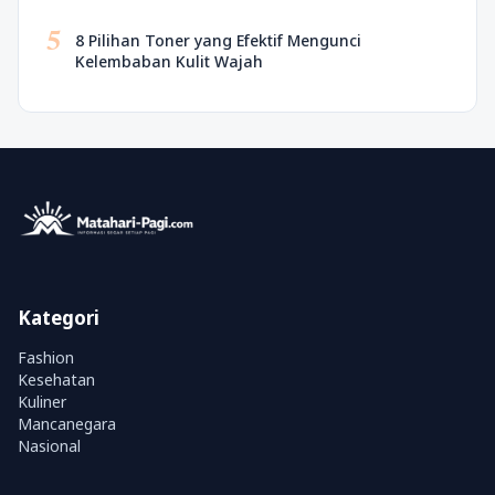
5
8 Pilihan Toner yang Efektif Mengunci
Kelembaban Kulit Wajah
Kategori
Fashion
Kesehatan
Kuliner
Mancanegara
Nasional