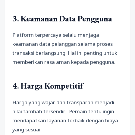
3. Keamanan Data Pengguna
Platform terpercaya selalu menjaga
keamanan data pelanggan selama proses
transaksi berlangsung. Hal ini penting untuk
memberikan rasa aman kepada pengguna.
4. Harga Kompetitif
Harga yang wajar dan transparan menjadi
nilai tambah tersendiri. Pemain tentu ingin
mendapatkan layanan terbaik dengan biaya
yang sesuai.