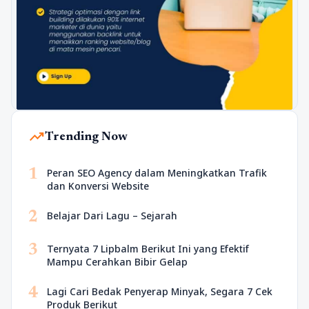
trending_up
Trending Now
1
Peran SEO Agency dalam Meningkatkan Trafik
dan Konversi Website
2
Belajar Dari Lagu – Sejarah
3
Ternyata 7 Lipbalm Berikut Ini yang Efektif
Mampu Cerahkan Bibir Gelap
4
Lagi Cari Bedak Penyerap Minyak, Segara 7 Cek
Produk Berikut