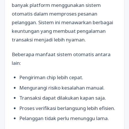
banyak platform menggunakan sistem
otomatis dalam memproses pesanan
pelanggan. Sistem ini menawarkan berbagai
keuntungan yang membuat pengalaman
transaksi menjadi lebih nyaman.
Beberapa manfaat sistem otomatis antara
lain:
Pengiriman chip lebih cepat.
Mengurangi risiko kesalahan manual.
Transaksi dapat dilakukan kapan saja.
Proses verifikasi berlangsung lebih efisien.
Pelanggan tidak perlu menunggu lama.