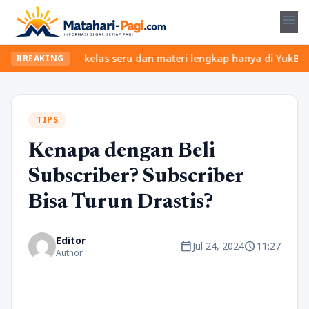
menu
et? Temukan kelas seru dan materi lengkap hanya di YukBelajar.com
BREAKING
TIPS
Kenapa dengan Beli
Subscriber? Subscriber
Bisa Turun Drastis?
Editor
calendar_today
schedule
Jul 24, 2024
11:27
Author