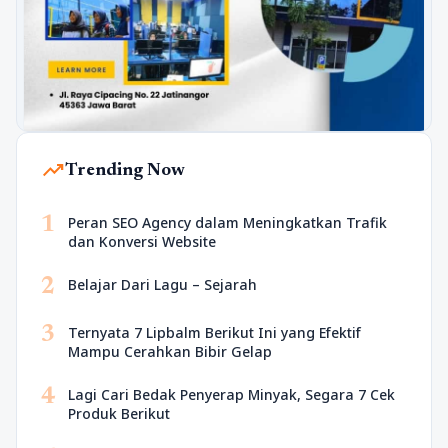
trending_up
Trending Now
1
Peran SEO Agency dalam Meningkatkan Trafik
dan Konversi Website
2
Belajar Dari Lagu – Sejarah
3
Ternyata 7 Lipbalm Berikut Ini yang Efektif
Mampu Cerahkan Bibir Gelap
4
Lagi Cari Bedak Penyerap Minyak, Segara 7 Cek
Produk Berikut