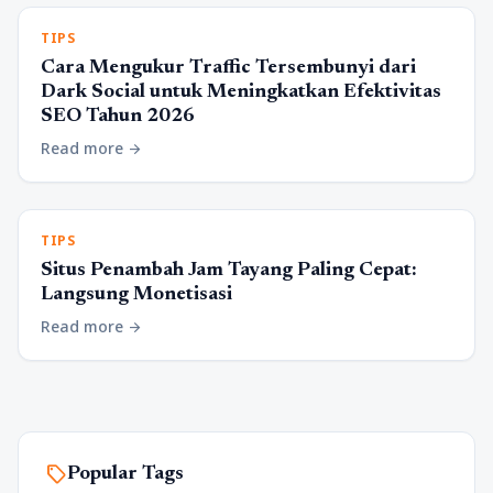
TIPS
Cara Mengukur Traffic Tersembunyi dari
Dark Social untuk Meningkatkan Efektivitas
SEO Tahun 2026
Read more
arrow_forward
TIPS
Situs Penambah Jam Tayang Paling Cepat:
Langsung Monetisasi
Read more
arrow_forward
sell
Popular Tags