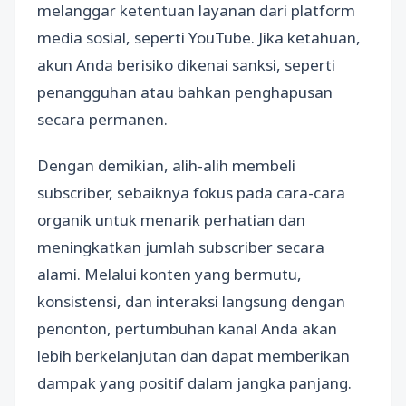
melanggar ketentuan layanan dari platform
media sosial, seperti YouTube. Jika ketahuan,
akun Anda berisiko dikenai sanksi, seperti
penangguhan atau bahkan penghapusan
secara permanen.
Dengan demikian, alih-alih membeli
subscriber, sebaiknya fokus pada cara-cara
organik untuk menarik perhatian dan
meningkatkan jumlah subscriber secara
alami. Melalui konten yang bermutu,
konsistensi, dan interaksi langsung dengan
penonton, pertumbuhan kanal Anda akan
lebih berkelanjutan dan dapat memberikan
dampak yang positif dalam jangka panjang.