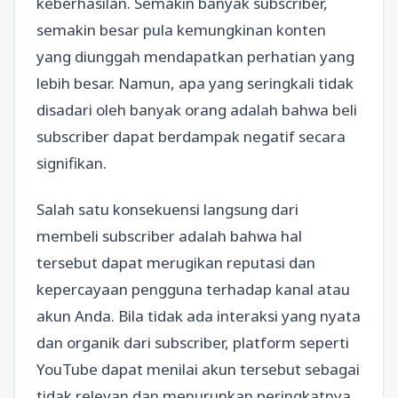
keberhasilan. Semakin banyak subscriber,
semakin besar pula kemungkinan konten
yang diunggah mendapatkan perhatian yang
lebih besar. Namun, apa yang seringkali tidak
disadari oleh banyak orang adalah bahwa beli
subscriber dapat berdampak negatif secara
signifikan.
Salah satu konsekuensi langsung dari
membeli subscriber adalah bahwa hal
tersebut dapat merugikan reputasi dan
kepercayaan pengguna terhadap kanal atau
akun Anda. Bila tidak ada interaksi yang nyata
dan organik dari subscriber, platform seperti
YouTube dapat menilai akun tersebut sebagai
tidak relevan dan menurunkan peringkatnya