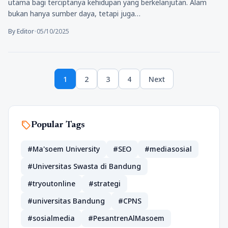
utama bagi terciptanya kehidupan yang berkelanjutan. Alam
bukan hanya sumber daya, tetapi juga…
By Editor
•
05/10/2025
Paginasi
1
2
3
4
Next
pos
Page
Page
Page
Page
sell
Popular Tags
#Ma'soem University
#SEO
#mediasosial
#Universitas Swasta di Bandung
#tryoutonline
#strategi
#universitas Bandung
#CPNS
#sosialmedia
#PesantrenAlMasoem