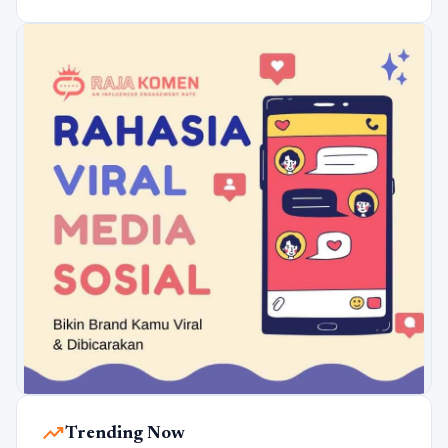
trending_up
Trending Now