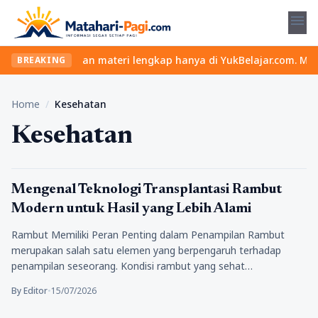
menu
elas seru dan materi lengkap hanya di YukBelajar.com. Mulai lang
BREAKING
Home
/
Kesehatan
Kesehatan
Kesehatan
Mengenal Teknologi Transplantasi Rambut
Modern untuk Hasil yang Lebih Alami
Rambut Memiliki Peran Penting dalam Penampilan Rambut
merupakan salah satu elemen yang berpengaruh terhadap
penampilan seseorang. Kondisi rambut yang sehat…
By Editor
•
15/07/2026