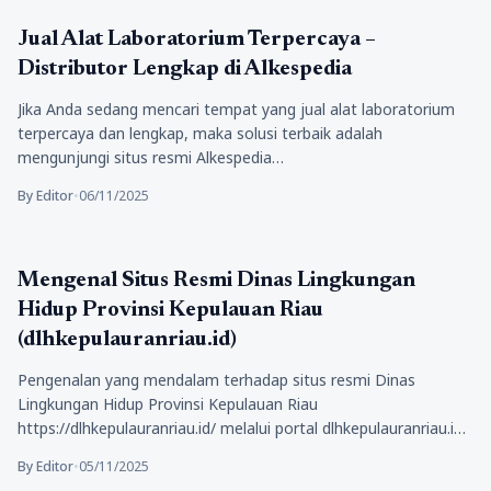
Kesehatan
Jual Alat Laboratorium Terpercaya –
Distributor Lengkap di Alkespedia
Jika Anda sedang mencari tempat yang jual alat laboratorium
terpercaya dan lengkap, maka solusi terbaik adalah
mengunjungi situs resmi Alkespedia…
By Editor
•
06/11/2025
Kesehatan
Mengenal Situs Resmi Dinas Lingkungan
Hidup Provinsi Kepulauan Riau
(dlhkepulauranriau.id)
Pengenalan yang mendalam terhadap situs resmi Dinas
Lingkungan Hidup Provinsi Kepulauan Riau
https://dlhkepulauranriau.id/ melalui portal dlhkepulauranriau.id
menjadi langkah penting dalam…
By Editor
•
05/11/2025