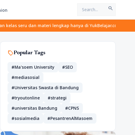
search
hion
ru dan materi lengkap hanya di YukBelajar.com. Mulai langkah suk
sell
Popular Tags
#Ma'soem University
#SEO
#mediasosial
#Universitas Swasta di Bandung
#tryoutonline
#strategi
#universitas Bandung
#CPNS
#sosialmedia
#PesantrenAlMasoem