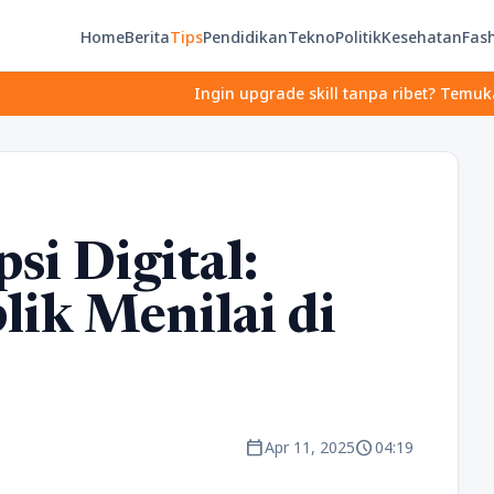
Home
Berita
Tips
Pendidikan
Tekno
Politik
Kesehatan
Fas
Ingin upgrade skill tanpa ribet? Temukan kelas se
si Digital:
ik Menilai di
calendar_today
schedule
Apr 11, 2025
04:19